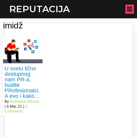
REPUTACIJA
imidž
U svetu lično
dostupnog
nam PR-a,
budite
PRofesionalci.
A evo i kako…
By
Andrijana Mitrović
|
6
Mar, 21
|
0
Comments