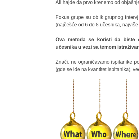
Ali hajde da prvo krenemo od objašn
Fokus grupe su oblik grupnog interv
(najčešće od 6 do 8 učesnika, najviš
Ova metoda se koristi da biste d
učesnika u vezi sa temom istraživan
Znači, ne ograničavamo ispitanike p
(gde se ide na kvantitet ispitanika),