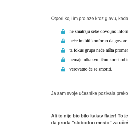
Otpori koji im prolaze kroz glavu, ka
ne smatraju sebe dovoljno infor
neće im biti konforno da govor
ta fokus grupa neće ništa promeni
nemaju nikakvu ličnu korist od t
verovatno će se smoriti.
Ja sam svoje učesnike pozivala preko 
Ali to nije bio bilo kakav flajer! To
da proda “slobodno mesto” za uče