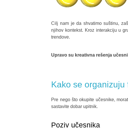
Cilj nam je da shvatimo suštinu, zaš
njihov kontekst.
Kroz interakciju u g
trendove.
Upravo su kreativna rešenja učesnik
Kako se organizuju
Pre nego što okupite učesnike, morate
sastavite dobar upitnik.
Poziv učesnika