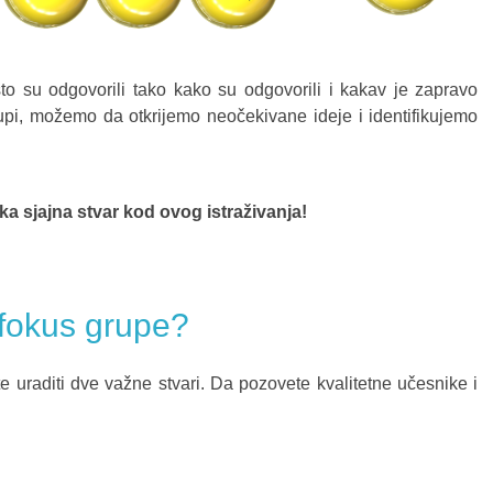
to su odgovorili tako kako su odgovorili i kakav je zapravo
rupi, možemo da otkrijemo neočekivane ideje i identifikujemo
a sjajna stvar kod ovog istraživanja!
 fokus grupe?
 uraditi dve važne stvari. Da pozovete kvalitetne učesnike i