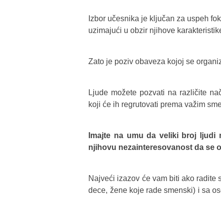
Izbor učesnika je ključan za uspeh fok
uzimajući u obzir njihove karakteristi
Zato je poziv obaveza kojoj se organiza
Ljude možete pozvati na različite nač
koji će ih regrutovati prema važim sm
Imajte na umu da veliki broj ljudi
njihovu nezainteresovanost da se 
Najveći izazov će vam biti ako radit
dece, žene koje rade smenski) i sa os