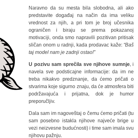
Naravno da su mesta bila slobodna, ali ako
predstavite događaj na način da ima veliku
vrednost za njih, a pri tom je broj učesnika
ograničen i biraju se prema pokazanoj
motivaciji, onda smo napravili pozitivan pritisak
sličan onom u radnji, kada prodavac kaže:
“Baš
taj model nam je zadnji ostao!”
U pozivu sam sprečila sve njihove sumnje
, i
navela sve podsticajne informacije: da im ne
treba nikakvo predznanje, da ćemo pričati o
stvarima koje sigurno znaju, da će atmosfera biti
podržavajuća i prijatna, dok je humor
preporučljiv.
Dala sam im nagoveštaj o čemu ćemo pričati (tu
sam posebno istakla njihove najveće brige u
vezi neizvesne budućnosti) i time sam imala svu
njihovu pažnju.