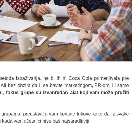
etoda istraživanja, ne bi ih ni Coca Cola primenjivala pre
 Ali bez obzira da li se bavite marketingom, PR-om, ili samo
ku,
fokus grupe su izvanredan alat koji vam može pružiti
 grupama, predstaviću vam korisne trikove kako da iz svake
kada vam učesnici nisu baš najsaradljiviji.