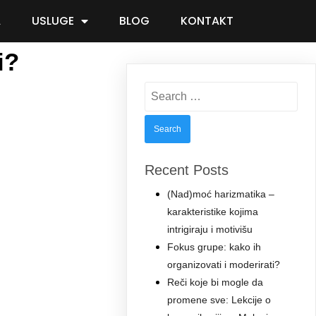
A
USLUGE
BLOG
KONTAKT
i?
Search
for:
Recent Posts
(Nad)moć harizmatika –
karakteristike kojima
intrigiraju i motivišu
Fokus grupe: kako ih
organizovati i moderirati?
Reči koje bi mogle da
promene sve: Lekcije o