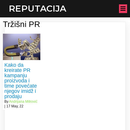
REPUTACIJA
Tržišni PR
Kako da
kreirate PR
kampanju
proizvoda i
time povećate
njegov imidž i
prodaju
By
Andrijana Mitrović
|
17
May, 22