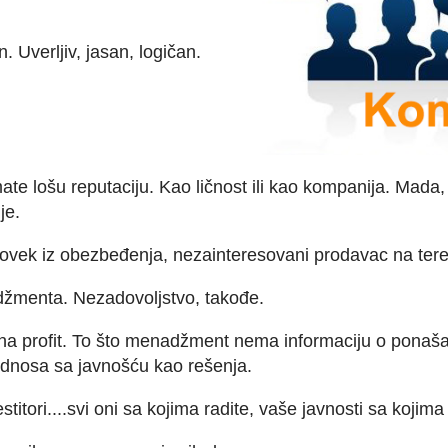
. Uverljiv, jasan, logičan.
te lošu reputaciju. Kao ličnost ili kao kompanija. Mada, 
ije.
 čovek iz obezbeđenja, nezainteresovani prodavac na te
džmenta. Nezadovoljstvo, takođe.
tiču na profit. To što menadžment nema informaciju o ponaš
odnosa sa javnošću kao rešenja.
estitori....svi oni sa kojima radite, vaše javnosti sa koj