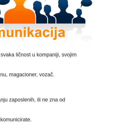
svaka ličnost u kompaniji, svojim
renu, magacioner, vozač.
anju zaposlenih, ili ne zna od
ima komunicirate.