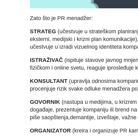
Zato što je PR menadžer:
STRATEG
(učestvuje u strateškom planiranj
eksterni, medijski i krizni plan komunikacij
učestvuje u izradi vizuelnog identiteta kompa
ISTRAŽIVAČ
(ispituje stavove javnog mnjen
fizičkom i online svetu, reaguje iprosleđuje 
KONSULTANT
(upravlja odnosima kompanij
procenjuje rizik svake odluke menadžera po 
GOVORNIK
(nastupa u medijima, u kriznim 
događaje, prezentuje kompaniju ili brend na
piše saopštenja,demantije, izveštaje, važne
ORGANIZATOR
(kreira i organizuje PR ka