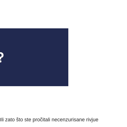
li zato što ste pročitali necenzurisane rivjue