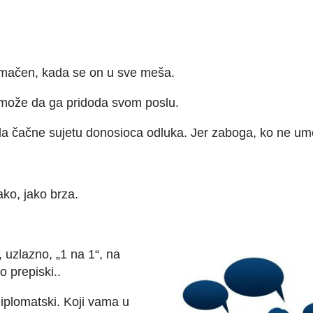
umačen, kada se on u sve meša.
o može da ga pridoda svom poslu.
a čačne sujetu donosioca odluka. Jer zaboga, ko ne um
ako, jako brza.
, uzlazno, „1 na 1“, na
o prepiski..
iplomatski. Koji vama u