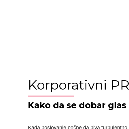
Korporativni P
Kako da se dobar glas 
Kada poslovanje počne da biva turbulentno, 