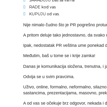
SARAĐUJU baš sa vama
RADE kod vas
KUPUJU od vas.
Nije nimalo čudno što je PR pogrešno prot
A pritom deluje tako jednostavno, da svak
Ipak, nedostatak PR veština ume ponekad d
Međutim, baš u tome se i krije zamka!
Danas je komunikacija složena, trenutna, i j
Odvija se u svim pravcima.
Uživo, online, formalno, neformalno, silazno
sastancima, prezentacijama, masovno, prek
A od vas se očekuje brz odgovor, nekada i d