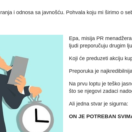
ranja i odnosa sa javnošću. Pohvala koju mi širimo o se
Epa, misija PR menadžera 
ljudi preporučuju drugim lj
Koji će preduzeti akciju k
Preporuka je najkredibilnija 
Na prvu loptu je teško jas
što se njegovi zadaci nado
Ali jedna stvar je sigurna:
ON JE POTREBAN SVIM