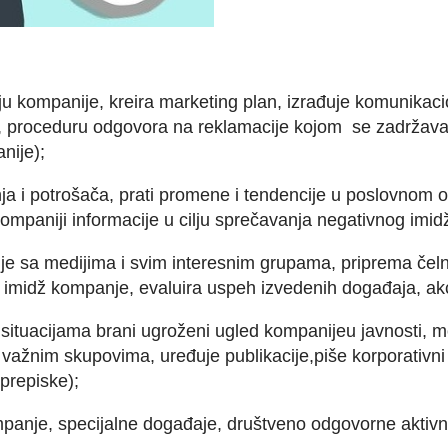
u kompanije, kreira marketing plan, izrađuje komunikacio
e), proceduru odgovora na reklamacije kojom se zadržavaj
nije);
ja i potrošača, prati promene i tendencije u poslovnom o
kompaniji informacije u cilju sprečavanja negativnog imid
e sa medijima i svim interesnim grupama, priprema čelni
imidž kompanje, evaluira uspeh izvedenih događaja, akci
situacijama brani ugroženi ugled kompanijeu javnosti, mo
 važnim skupovima, uređuje publikacije,piše korporativni 
 prepiske);
mpanje, specijalne događaje, društveno odgovorne aktiv