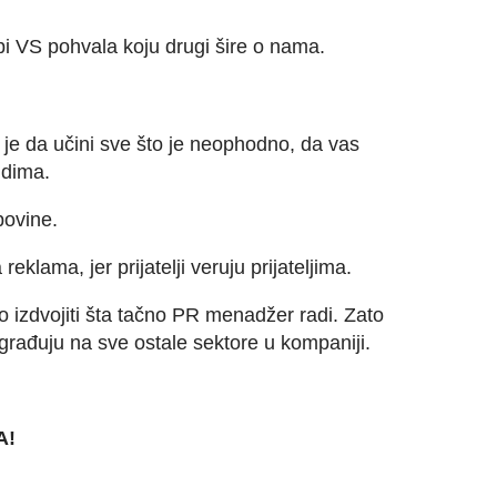
bi VS pohvala koju drugi šire o nama.
je da učini sve što je neophodno, da vas
udima.
upovine.
reklama, jer prijatelji veruju prijateljima.
no izdvojiti šta tačno PR menadžer radi.
Zato
građuju na sve ostale sektore u kompaniji.
A!