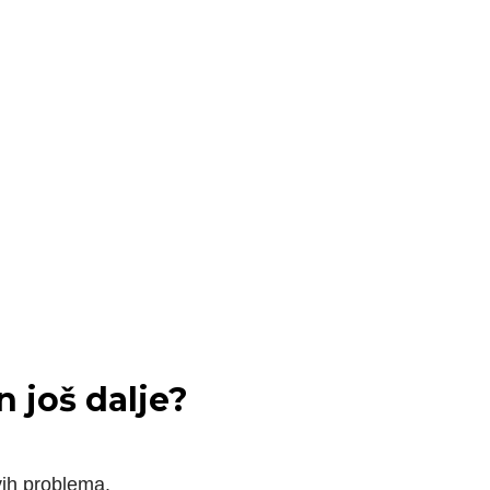
 još dalje?
vih problema.