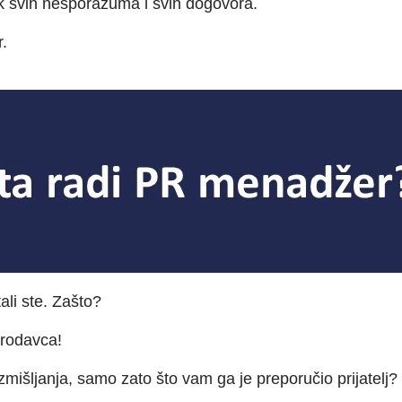
rok svih nesporazuma i svih dogovora.
.
tali ste. Zašto?
 prodavca!
zmišljanja, samo zato što vam ga je preporučio prijatelj? I