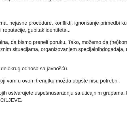
, nejasne procedure, konflikti, ignorisanje primedbi kup
 reputacije, gubitak identiteta...
alna, da bismo preneli poruku. Tako, možemo da (ne)k
 kriznim situacijama, organizovanjem specijalnihdogađaj
a delokrug odnosa sa javnošću.
 Koji vam u ovom trenutku možda uopšte nisu potrebni.
ojih ostvarujete uspešnusaradnju sa uticajnim grupama, 
 CILJEVE.