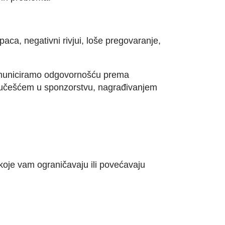
aca, negativni rivjui, loše pregovaranje,
omuniciramo odgovornošću prema
a, učešćem u sponzorstvu, nagrađivanjem
koje vam ograničavaju ili povećavaju