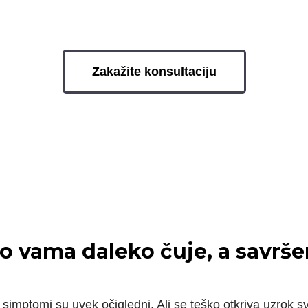
Zakažite konsultaciju
R
o vama daleko čuje, a savršen
simptomi su uvek očigledni. Ali se teško otkriva uzrok s