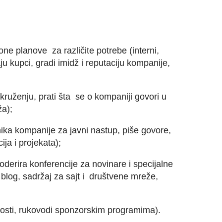
ne planove za različite potrebe (interni,
u kupci, gradi imidž i reputaciju kompanije,
kruženju, prati šta se o kompaniji govori u
ža);
ka kompanije za javni nastup, piše govore,
ja i projekata);
derira konferencije za novinare i specijalne
blog, sadržaj za sajt i društvene mreže,
nosti, rukovodi sponzorskim programima).