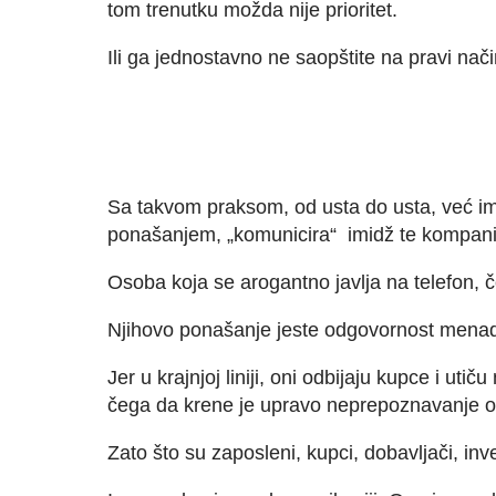
tom trenutku možda nije prioritet.
Ili ga jednostavno ne saopštite na pravi način
Sa takvom praksom, od usta do usta, već ima
ponašanjem, „komunicira“ imidž te kompan
Osoba koja se arogantno javlja na telefon,
Njihovo ponašanje jeste odgovornost mena
Jer u krajnjoj liniji, oni odbijaju kupce i u
čega da krene je upravo neprepoznavanje 
Zato što su zaposleni, kupci, dobavljači, inv