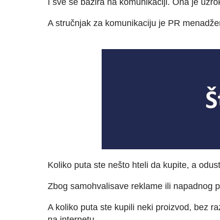
I sve se bazira na komunikaciji. Ona je uz
A stručnjak za komunikaciju je PR menadžer
Koliko puta ste nešto hteli da kupite, a odus
Zbog samohvalisave reklame ili napadnog
A koliko puta ste kupili neki proizvod, bez ra
na internetu.